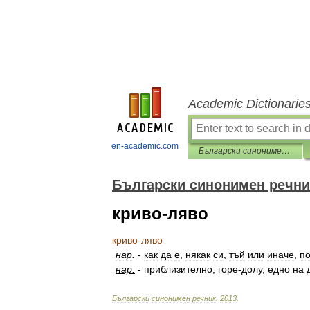
Academic Dictionarie
en-academic.com
Български синонимен речник
Български синонимен речни
криво-ляво
криво
-
ляво
нар
.
-
как
да
е
,
някак
си
,
тъй
или
иначе
,
п
нар
.
-
приблизително
,
горе
-
долу
,
едно
на
Български
синонимен
речник
.
2013
.