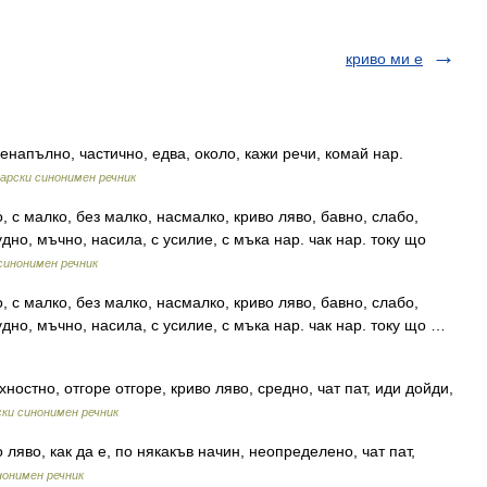
криво ми е
енапълно, частично, едва, около, кажи речи, комай нар.
арски синонимен речник
 с малко, без малко, насмалко, криво ляво, бавно, слабо,
дно, мъчно, насила, с усилие, с мъка нар. чак нар. току що
синонимен речник
 с малко, без малко, насмалко, криво ляво, бавно, слабо,
удно, мъчно, насила, с усилие, с мъка нар. чак нар. току що …
остно, отгоре отгоре, криво ляво, средно, чат пат, иди дойди,
ки синонимен речник
ляво, как да е, по някакъв начин, неопределено, чат пат,
нонимен речник