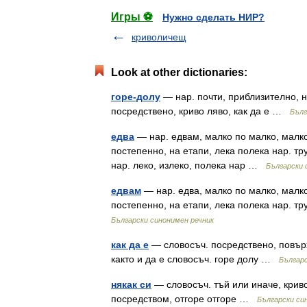
Игры ⚽
Нужно сделать НИР?
криволичещ
Look at other dictionaries:
горе-долу
— нар. почти, приблизително, н
посредствено, криво ляво, как да е …
Бълг
едва
— нар. едвам, малко по малко, малко,
постепенно, на етапи, лека полека нар. тру
нар. леко, излеко, полека нар …
Български 
едвам
— нар. едва, малко по малко, малко,
постепенно, на етапи, лека полека нар. тр
Български синонимен речник
как да е
— словосъч. посредствено, повърхн
както и да е словосъч. горе долу …
Българс
някак си
— словосъч. тъй или иначе, криво 
посредством, отгоре отгоре …
Български си