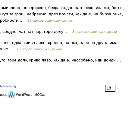
омислено, несериозно, безразсъдно нар. леко, излеко, бегло,
 куп за грош, небрежно, през пръсти, как да е, на бърза ръка,
подробности …
Български синонимен речник
о, средно, чат пат нар. горе долу …
Български синонимен речник
коло, едва, криво ляво, средно, на око, едно на друго, има
два не …
Български синонимен речник
го, горе долу, криво ляво, как да е, неособено, иди дойди …
Advertising
18+
upal,
WordPress, MODx.