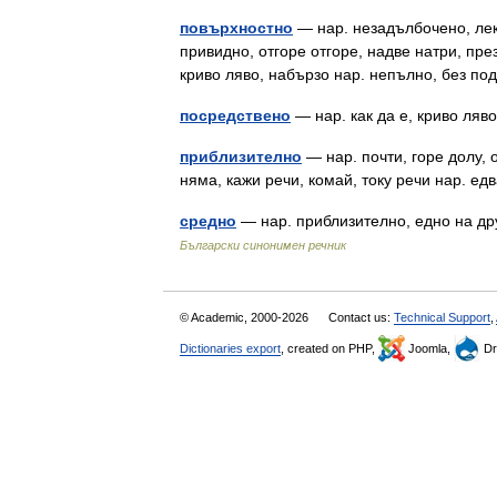
повърхностно
— нар. незадълбочено, лек
привидно, отгоре отгоре, надве натри, през
криво ляво, набързо нар. непълно, без 
посредствено
— нар. как да е, криво ляв
приблизително
— нар. почти, горе долу, о
няма, кажи речи, комай, току речи нар. е
средно
— нар. приблизително, едно на дру
Български синонимен речник
© Academic, 2000-2026
Contact us:
Technical Support
,
Dictionaries export
, created on PHP,
Joomla,
Dr