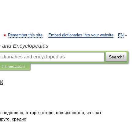
Remember this site
Embed dictionaries into your website
EN
s and Encyclopedias
Search!
Interpretations
к
осредствено
,
отгоре
-
отгоре
,
повърхностно
,
чат
-
пат
друго
,
средно